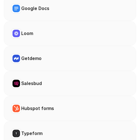
Google Docs
Loom
Getdemo
Salesbud
Hubspot forms
Typeform