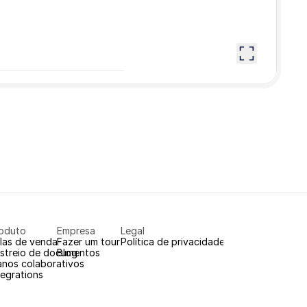
oduto
Empresa
Legal
las de venda
Fazer um tour
Política de privacidade
streio de documentos
Blog
anos colaborativos
tegrations